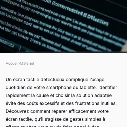
Accueil
›
Matériel
MATÉRIEL
Réparation d'écran tactile :
Un écran tactile défectueux complique l’usage
quotidien de votre smartphone ou tablette. Identifier
solutions rapides et
rapidement la cause et choisir la solution adaptée
économiques
évite des coûts excessifs et des frustrations inutiles.
Découvrez comment réparer efficacement votre
Lila
•
24 juillet 2025
•
5 min de lecture
écran tactile, qu’il s’agisse de gestes simples à