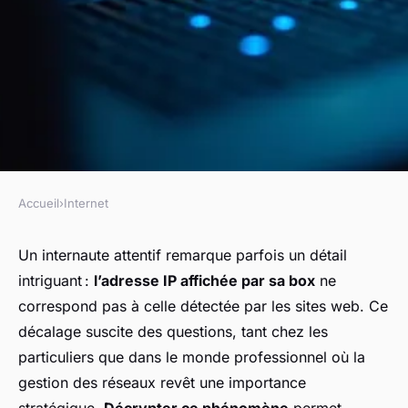
Accueil
›
Internet
INTERNET
Pourquoi votre box affiche-t-
Un internaute attentif remarque parfois un détail
intriguant :
l’adresse IP affichée par sa box
ne
elle une adresse ip différente
correspond pas à celle détectée par les sites web. Ce
de celle vue sur internet ?
décalage suscite des questions, tant chez les
particuliers que dans le monde professionnel où la
Lila
•
18 décembre 2025
•
6 min de lecture
gestion des réseaux revêt une importance