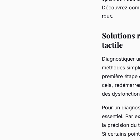
Lila
•
16 octobre 2025
•
7 min de lecture
Découvrez comme
tous.
Solutions 
tactile
Diagnostiquer u
méthodes simple
première étape c
cela, redémarrer
des dysfonction
Pour un diagnosti
essentiel. Par ex
la précision du 
Si certains point