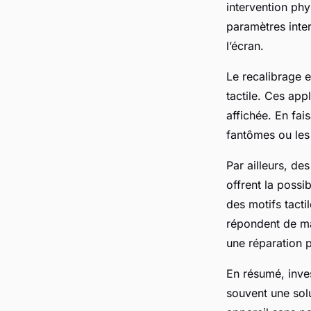
intervention phy
paramètres inte
l’écran.
Le recalibrage 
tactile. Ces app
affichée. En fai
fantômes ou les
Par ailleurs, de
offrent la possi
des motifs tacti
répondent de man
une réparation p
En résumé, inves
souvent une solu