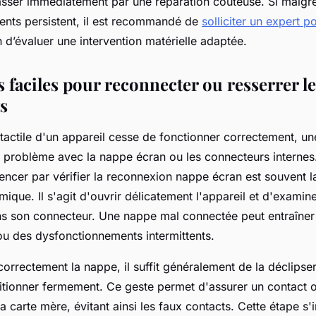
asser immédiatement par une réparation coûteuse. Si malgr
nts persistent, il est recommandé de
solliciter un expert p
 d’évaluer une intervention matérielle adaptée.
 faciles pour reconnecter ou resserrer le
s
tactile d'un appareil cesse de fonctionner correctement, u
n problème avec la nappe écran ou les connecteurs internes
cer par vérifier la reconnexion nappe écran est souvent la
ique. Il s'agit d'ouvrir délicatement l'appareil et d'examine
ns son connecteur. Une nappe mal connectée peut entraîne
 ou des dysfonctionnements intermittents.
 correctement la nappe, il suffit généralement de la déclips
sitionner fermement. Ce geste permet d'assurer un contact o
a carte mère, évitant ainsi les faux contacts. Cette étape s'i