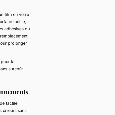
un film en verre
rface tactile,
des adhésives ou
un remplacement
pour prolonger
 pour la
 sans surcoût
ionnements
de tactile
s erreurs sans