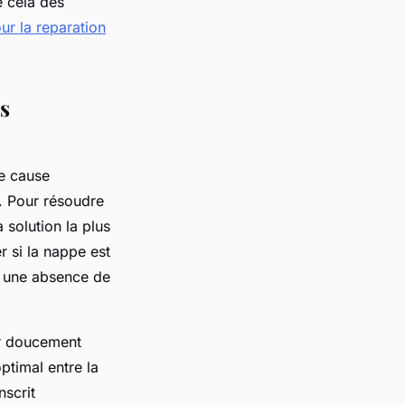
é cela des
our la reparation
s
ne cause
. Pour résoudre
 solution la plus
r si la nappe est
r une absence de
er doucement
ptimal entre la
nscrit