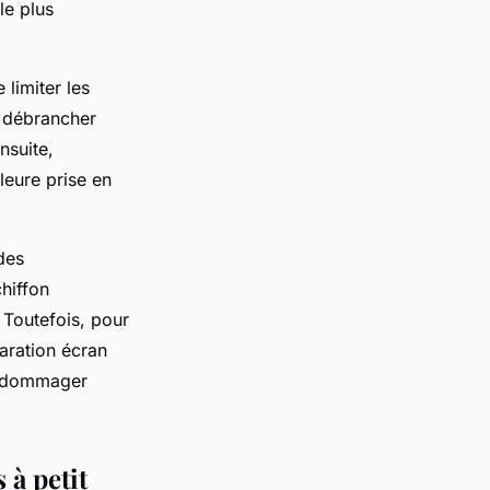
le plus
limiter les
e débrancher
nsuite,
leure prise en
des
hiffon
 Toutefois, pour
paration écran
 endommager
 à petit