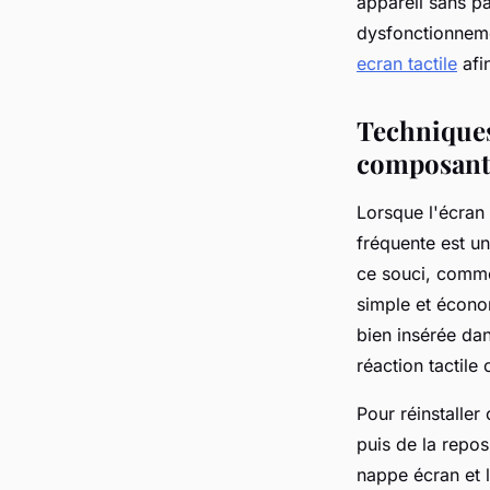
appareil sans p
dysfonctionneme
ecran tactile
afin
Techniques
composant
Lorsque l'écran 
fréquente est u
ce souci, commen
simple et économ
bien insérée da
réaction tactile
Pour réinstaller
puis de la repo
nappe écran et l