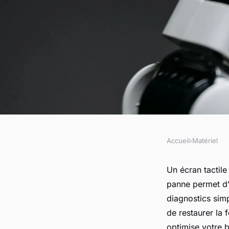
Accueil
›
Matériel
MATÉRIEL
Top 5 astuces pour 
Un écran tactile
panne permet d’
tactile à moindre co
diagnostics simp
de restaurer la 
optimise votre b