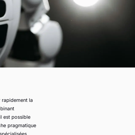
er rapidement la
binant
l est possible
oche pragmatique
spécialisées.