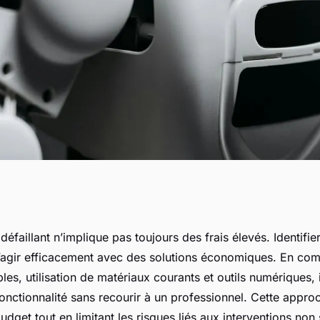
réparer un écran
 défaillant n’implique pas toujours des frais élevés. Identifi
agir efficacement avec des solutions économiques. En com
ût
les, utilisation de matériaux courants et outils numériques, i
fonctionnalité sans recourir à un professionnel. Cette appr
udget tout en limitant les risques liés aux interventions non 