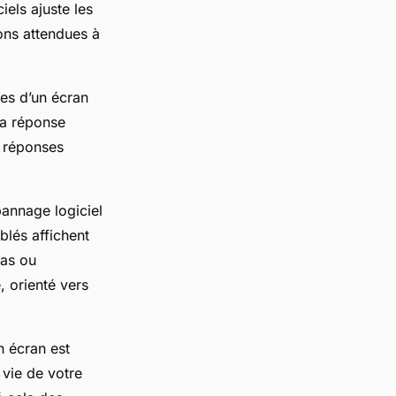
iels ajuste les
ons attendues à
es d’un écran
 la réponse
s réponses
pannage logiciel
blés affichent
pas ou
, orienté vers
n écran est
 vie de votre