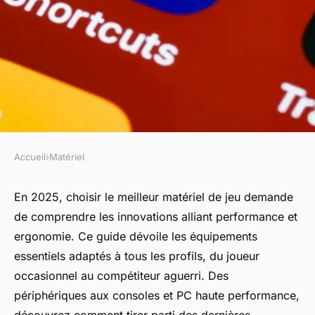
Accueil
›
Matériel
MATÉRIEL
Meilleur matériel de jeu 2025 :
En 2025, choisir le meilleur matériel de jeu demande
de comprendre les innovations alliant performance et
top essentiels à posséder
ergonomie. Ce guide dévoile les équipements
essentiels adaptés à tous les profils, du joueur
Lila
•
22 octobre 2025
•
8 min de lecture
occasionnel au compétiteur aguerri. Des
périphériques aux consoles et PC haute performance,