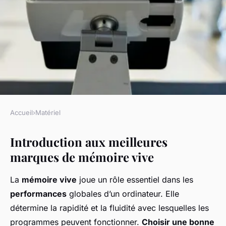
Accueil
›
Matériel
MATÉRIEL
Introduction aux meilleures
Les meilleurs marques de
marques de mémoire vive
mémoire vive sur le marché
La
mémoire vive
joue un rôle essentiel dans les
Lila
•
8 novembre 2024
•
6 min de lecture
performances
globales d’un ordinateur. Elle
détermine la rapidité et la fluidité avec lesquelles les
programmes peuvent fonctionner.
Choisir une bonne