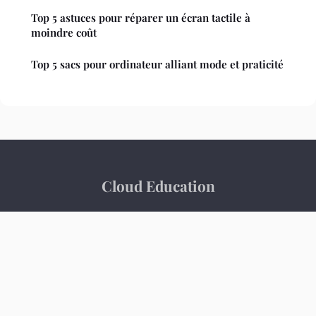
Top 5 astuces pour réparer un écran tactile à
moindre coût
Top 5 sacs pour ordinateur alliant mode et praticité
Cloud Education
“Pas de superflu, juste la précision.”
Mentions légales
Contact
© 2026 Cloud Education. Tous droits réservés.