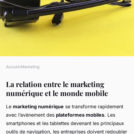
Accueil
›
Marketing
MARKETING
La relation entre le marketing
Le marketing numérique et le
numérique et le monde mobile
monde mobile
Le
marketing numérique
se transforme rapidement
Lila
•
8 novembre 2024
•
5 min de lecture
avec l’avènement des
plateformes mobiles
. Les
smartphones et les tablettes devenant les principaux
outils de navigation, les entreprises doivent redoubler