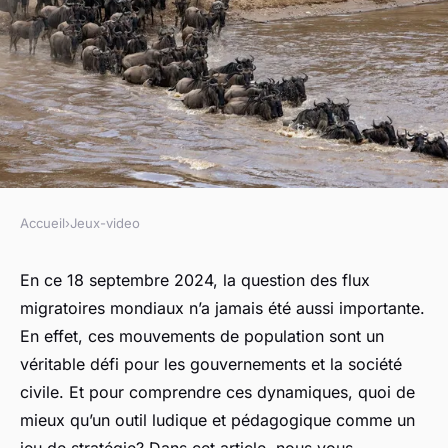
Accueil
›
Jeux-video
JEUX-VIDEO
Comment un jeu de stratégie
En ce 18 septembre 2024, la question des flux
migratoires mondiaux n’a jamais été aussi importante.
peut-il simuler les
En effet, ces mouvements de population sont un
dynamiques des flux
véritable défi pour les gouvernements et la société
migratoires mondiaux?
civile. Et pour comprendre ces dynamiques, quoi de
mieux qu’un outil ludique et pédagogique comme un
Lila
•
30 septembre 2024
•
6 min de lecture